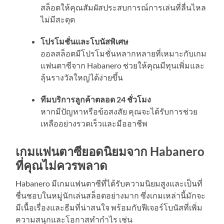
สล็อตให้คุณสัมผัสประสบการณ์การเล่นที่ลื่นไหล
ไม่มีสะดุด
โปรโมชั่นและโบนัสพิเศษ
ออลสล็อตมีโปรโมชั่นหลากหลายที่เหมาะกับเกม
แฟนตาซีจาก Habanero ช่วยให้คุณมีทุนเพิ่มและ
ลุ้นรางวัลใหญ่ได้ง่ายขึ้น
ทีมบริการลูกค้าตลอด 24 ชั่วโมง
หากมีปัญหาหรือข้อสงสัย คุณจะได้รับการช่วย
เหลืออย่างรวดเร็วและมืออาชีพ
เกมแฟนตาซียอดนิยมจาก Habanero
ที่คุณไม่ควรพลาด
Habanero มีเกมแฟนตาซีที่ได้รับความนิยมสูงและเป็นที่
ชื่นชอบในหมู่นักเล่นสล็อตอย่างมาก ซึ่งเกมเหล่านี้มักจะ
มีเนื้อเรื่องและธีมที่น่าสนใจ พร้อมกับฟีเจอร์โบนัสที่เพิ่ม
ความสนุกและโอกาสทำกำไร เช่น