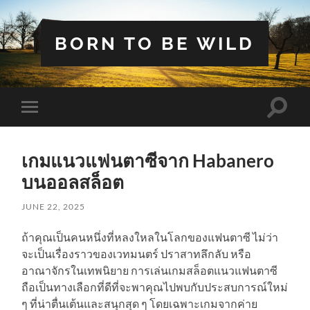
BORN TO BE WILD
Toggle
Toggle
search
mobile
field
menu
เกมแนวแฟนตาซีจาก Habanero
บนออลสล็อต
JUNE 22, 2025
ถ้าคุณเป็นคนหนึ่งที่หลงใหลในโลกของแฟนตาซี ไม่ว่า
จะเป็นเรื่องราวของเวทมนตร์ ปราสาทลึกลับ หรือ
อาณาจักรในเทพนิยาย การเล่นเกมสล็อตแนวแฟนตาซี
ถือเป็นทางเลือกที่ดีที่จะพาคุณไปพบกับประสบการณ์ใหม่
ๆ ที่น่าตื่นเต้นและสนุกสุด ๆ โดยเฉพาะเกมจากค่าย