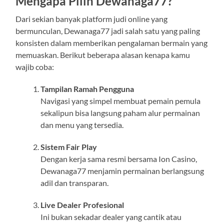
Mengapa Pilih Dewanaga77?
Dari sekian banyak platform judi online yang
bermunculan, Dewanaga77 jadi salah satu yang paling
konsisten dalam memberikan pengalaman bermain yang
memuaskan. Berikut beberapa alasan kenapa kamu
wajib coba:
Tampilan Ramah Pengguna
Navigasi yang simpel membuat pemain pemula
sekalipun bisa langsung paham alur permainan
dan menu yang tersedia.
Sistem Fair Play
Dengan kerja sama resmi bersama Ion Casino,
Dewanaga77 menjamin permainan berlangsung
adil dan transparan.
Live Dealer Profesional
Ini bukan sekadar dealer yang cantik atau