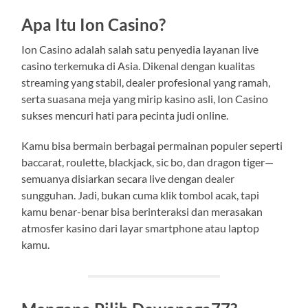
Apa Itu Ion Casino?
Ion Casino adalah salah satu penyedia layanan live
casino terkemuka di Asia. Dikenal dengan kualitas
streaming yang stabil, dealer profesional yang ramah,
serta suasana meja yang mirip kasino asli, Ion Casino
sukses mencuri hati para pecinta judi online.
Kamu bisa bermain berbagai permainan populer seperti
baccarat, roulette, blackjack, sic bo, dan dragon tiger—
semuanya disiarkan secara live dengan dealer
sungguhan. Jadi, bukan cuma klik tombol acak, tapi
kamu benar-benar bisa berinteraksi dan merasakan
atmosfer kasino dari layar smartphone atau laptop
kamu.