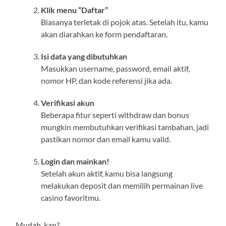
Klik menu “Daftar”
Biasanya terletak di pojok atas. Setelah itu, kamu
akan diarahkan ke form pendaftaran.
Isi data yang dibutuhkan
Masukkan username, password, email aktif,
nomor HP, dan kode referensi jika ada.
Verifikasi akun
Beberapa fitur seperti withdraw dan bonus
mungkin membutuhkan verifikasi tambahan, jadi
pastikan nomor dan email kamu valid.
Login dan mainkan!
Setelah akun aktif, kamu bisa langsung
melakukan deposit dan memilih permainan live
casino favoritmu.
Mudah, kan?