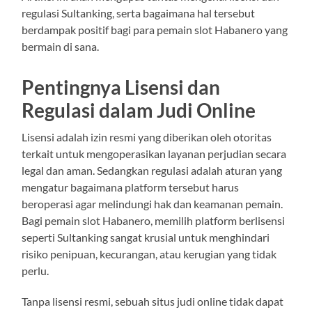
regulasi Sultanking, serta bagaimana hal tersebut
berdampak positif bagi para pemain slot Habanero yang
bermain di sana.
Pentingnya Lisensi dan
Regulasi dalam Judi Online
Lisensi adalah izin resmi yang diberikan oleh otoritas
terkait untuk mengoperasikan layanan perjudian secara
legal dan aman. Sedangkan regulasi adalah aturan yang
mengatur bagaimana platform tersebut harus
beroperasi agar melindungi hak dan keamanan pemain.
Bagi pemain slot Habanero, memilih platform berlisensi
seperti Sultanking sangat krusial untuk menghindari
risiko penipuan, kecurangan, atau kerugian yang tidak
perlu.
Tanpa lisensi resmi, sebuah situs judi online tidak dapat