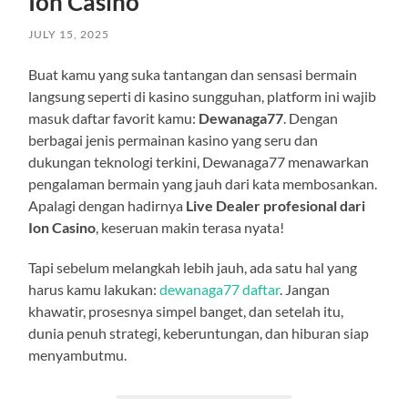
Ion Casino
JULY 15, 2025
Buat kamu yang suka tantangan dan sensasi bermain
langsung seperti di kasino sungguhan, platform ini wajib
masuk daftar favorit kamu:
Dewanaga77
. Dengan
berbagai jenis permainan kasino yang seru dan
dukungan teknologi terkini, Dewanaga77 menawarkan
pengalaman bermain yang jauh dari kata membosankan.
Apalagi dengan hadirnya
Live Dealer profesional dari
Ion Casino
, keseruan makin terasa nyata!
Tapi sebelum melangkah lebih jauh, ada satu hal yang
harus kamu lakukan:
dewanaga77 daftar
. Jangan
khawatir, prosesnya simpel banget, dan setelah itu,
dunia penuh strategi, keberuntungan, dan hiburan siap
menyambutmu.