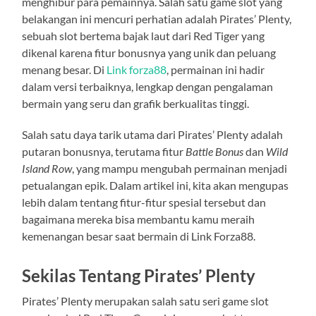
menghibur para pemainnya. Salah satu game slot yang
belakangan ini mencuri perhatian adalah Pirates’ Plenty,
sebuah slot bertema bajak laut dari Red Tiger yang
dikenal karena fitur bonusnya yang unik dan peluang
menang besar. Di
Link forza88
, permainan ini hadir
dalam versi terbaiknya, lengkap dengan pengalaman
bermain yang seru dan grafik berkualitas tinggi.
Salah satu daya tarik utama dari Pirates’ Plenty adalah
putaran bonusnya, terutama fitur
Battle Bonus
dan
Wild
Island Row
, yang mampu mengubah permainan menjadi
petualangan epik. Dalam artikel ini, kita akan mengupas
lebih dalam tentang fitur-fitur spesial tersebut dan
bagaimana mereka bisa membantu kamu meraih
kemenangan besar saat bermain di Link Forza88.
Sekilas Tentang Pirates’ Plenty
Pirates’ Plenty merupakan salah satu seri game slot