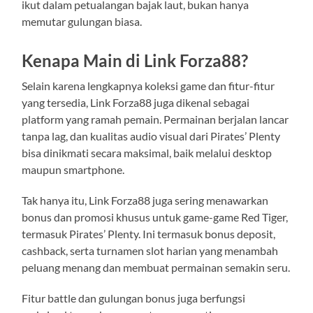
ikut dalam petualangan bajak laut, bukan hanya
memutar gulungan biasa.
Kenapa Main di Link Forza88?
Selain karena lengkapnya koleksi game dan fitur-fitur
yang tersedia, Link Forza88 juga dikenal sebagai
platform yang ramah pemain. Permainan berjalan lancar
tanpa lag, dan kualitas audio visual dari Pirates’ Plenty
bisa dinikmati secara maksimal, baik melalui desktop
maupun smartphone.
Tak hanya itu, Link Forza88 juga sering menawarkan
bonus dan promosi khusus untuk game-game Red Tiger,
termasuk Pirates’ Plenty. Ini termasuk bonus deposit,
cashback, serta turnamen slot harian yang menambah
peluang menang dan membuat permainan semakin seru.
Fitur battle dan gulungan bonus juga berfungsi