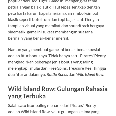
populer dari Red Tiger. Game ini mengangkat tema
petualangan bajak laut di laut lepas, lengkap dengan
peta harta karun, kapal, meriam, dan simbol-simbol
klasik seperti botol rum dan topi bajak laut. Dengan
tampilan visual yang memikat dan soundtrack bergaya
sinematik, game ini sukses membangun suasana
bermain yang benar-benar imersif.
Namun yang membuat game ini benar-benar spesial
adalah fitur bonusnya. Tidak hanya satu, Pirates’ Plenty
menghadirkan beberapa jenis bonus yang saling
melengkapi, mulai dari Free Spins, Treasure Reel, hingga
dua fitur andalannya:
Battle Bonus
dan
Wild Island Row
.
Wild Island Row: Gulungan Rahasia
yang Terbuka
Salah satu fitur paling menarik dari Pirates’ Plenty
adalah Wild Island Row, yaitu gulungan kelima yang