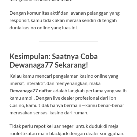
Dengan komunitas aktif dan layanan pelanggan yang
responsif, kamu tidak akan merasa sendiri di tengah
dunia kasino online yang luas ini.
Kesimpulan: Saatnya Coba
Dewanaga77 Sekarang!
Kalau kamu mencari pengalaman kasino online yang
imersif, interaktif, dan menyenangkan, maka
Dewanaga77 daftar
adalah langkah pertama yang wajib
kamu ambil. Dengan live dealer profesional dari Ion
Casino, kamu tidak hanya bermain—kamu benar-benar
merasakan sensasi kasino dari rumah.
Tidak perlu repot ke luar negeri untuk duduk di meja
roulette atau main blackjack dengan dealer sungguhan.