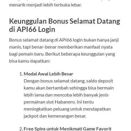
menarik menjadi lebih terbuka lebar.
Keunggulan Bonus Selamat Datang
di API66 Login
Bonus selamat datang di API66 login bukan hanya janji
manis, tapi benar-benar memberikan manfaat nyata
bagi pemain baru. Berikut beberapa keunggulan yang
bisa kamu dapatkan:
Modal Awal Lebih Besar
Dengan bonus selamat datang, saldo deposit
kamu akan bertambah sehingga bisa bermain
lebih lama dan mencoba lebih banyak jenis
permainan slot Habanero. Ini tentu
meningkatkan peluang untuk mendapatkan
jackpot dan kemenangan besar.
Free Spins untuk Menikmati Game Favorit