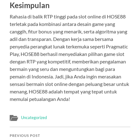
Kesimpulan
Rahasia di balik RTP tinggi pada slot online di HOSE88
terletak pada kombinasi antara desain game yang
canggih, fitur bonus yang menarik, serta algoritma yang
adil dan transparan. Dengan kerja sama bersama
penyedia perangkat lunak terkemuka seperti Pragmatic
Play, HOSE88 berhasil menyediakan pilihan game slot
dengan RTP yang kompetitif, memberikan pengalaman
bermain yang seru dan menguntungkan bagi para
pemain di Indonesia. Jadi, jika Anda ingin merasakan
sensasi bermain slot online dengan peluang besar untuk
menang, HOSE88 adalah tempat yang tepat untuk
memulai petualangan Anda!
Uncategorized
PREVIOUS POST