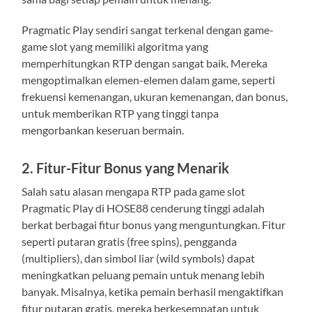
Pragmatic Play sendiri sangat terkenal dengan game-
game slot yang memiliki algoritma yang
memperhitungkan RTP dengan sangat baik. Mereka
mengoptimalkan elemen-elemen dalam game, seperti
frekuensi kemenangan, ukuran kemenangan, dan bonus,
untuk memberikan RTP yang tinggi tanpa
mengorbankan keseruan bermain.
2.
Fitur-Fitur Bonus yang Menarik
Salah satu alasan mengapa RTP pada game slot
Pragmatic Play di HOSE88 cenderung tinggi adalah
berkat berbagai fitur bonus yang menguntungkan. Fitur
seperti putaran gratis (free spins), pengganda
(multipliers), dan simbol liar (wild symbols) dapat
meningkatkan peluang pemain untuk menang lebih
banyak. Misalnya, ketika pemain berhasil mengaktifkan
fitur putaran gratis, mereka berkesempatan untuk