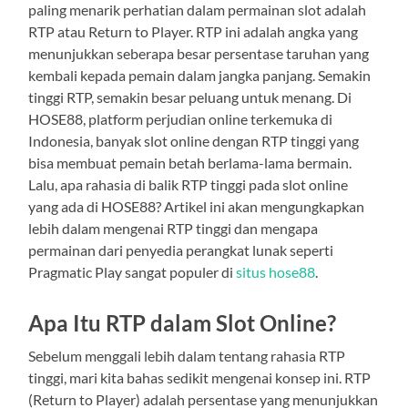
paling menarik perhatian dalam permainan slot adalah
RTP atau Return to Player. RTP ini adalah angka yang
menunjukkan seberapa besar persentase taruhan yang
kembali kepada pemain dalam jangka panjang. Semakin
tinggi RTP, semakin besar peluang untuk menang. Di
HOSE88, platform perjudian online terkemuka di
Indonesia, banyak slot online dengan RTP tinggi yang
bisa membuat pemain betah berlama-lama bermain.
Lalu, apa rahasia di balik RTP tinggi pada slot online
yang ada di HOSE88? Artikel ini akan mengungkapkan
lebih dalam mengenai RTP tinggi dan mengapa
permainan dari penyedia perangkat lunak seperti
Pragmatic Play sangat populer di
situs hose88
.
Apa Itu RTP dalam Slot Online?
Sebelum menggali lebih dalam tentang rahasia RTP
tinggi, mari kita bahas sedikit mengenai konsep ini. RTP
(Return to Player) adalah persentase yang menunjukkan