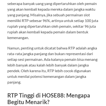
seberapa banyak uang yang dipertaruhkan oleh pemain
yang akan kembali kepada mereka dalam jangka waktu
yang panjang. Misalnya, jika sebuah permainan slot
memiliki RTP sebesar 96%, artinya untuk setiap 100 juta
rupiah yang dipertaruhkan oleh pemain, sekitar 96 juta
rupiah akan kembali kepada pemain dalam bentuk
kemenangan.
Namun, penting untuk dicatat bahwa RTP adalah angka
rata-rata jangka panjang dan bukan representasi dari
setiap sesi permainan. Ada kalanya pemain bisa menang
lebih banyak atau kalah lebih banyak dalam jangka
pendek. Oleh karena itu, RTP lebih cocok digunakan
untuk menilai potensi kemenangan dalam jangka
panjang.
RTP Tinggi di HOSE88: Mengapa
Begitu Menarik?