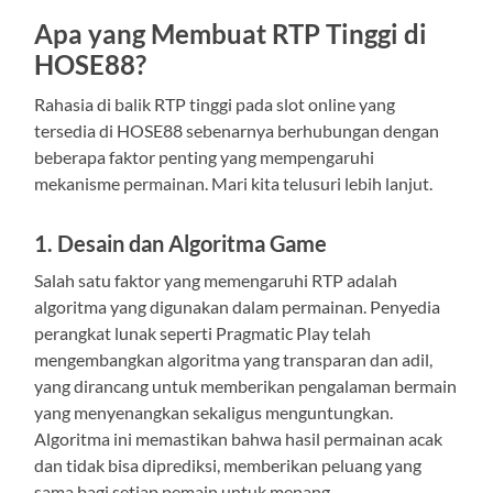
Apa yang Membuat RTP Tinggi di
HOSE88?
Rahasia di balik RTP tinggi pada slot online yang
tersedia di HOSE88 sebenarnya berhubungan dengan
beberapa faktor penting yang mempengaruhi
mekanisme permainan. Mari kita telusuri lebih lanjut.
1.
Desain dan Algoritma Game
Salah satu faktor yang memengaruhi RTP adalah
algoritma yang digunakan dalam permainan. Penyedia
perangkat lunak seperti Pragmatic Play telah
mengembangkan algoritma yang transparan dan adil,
yang dirancang untuk memberikan pengalaman bermain
yang menyenangkan sekaligus menguntungkan.
Algoritma ini memastikan bahwa hasil permainan acak
dan tidak bisa diprediksi, memberikan peluang yang
sama bagi setiap pemain untuk menang.